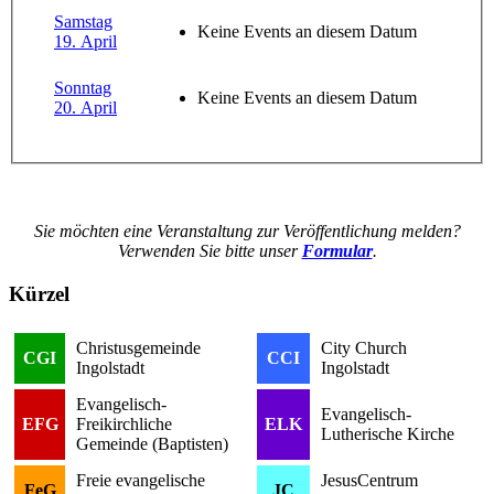
Samstag
Keine Events an diesem Datum
19. April
Sonntag
Keine Events an diesem Datum
20. April
Sie möchten eine Veranstaltung zur Veröffentlichung melden?
Verwenden Sie bitte unser
Formular
.
Kürzel
Christusgemeinde
City Church
CGI
CCI
Ingolstadt
Ingolstadt
Evangelisch-
Evangelisch-
EFG
Freikirchliche
ELK
Lutherische Kirche
Gemeinde (Baptisten)
Freie evangelische
JesusCentrum
FeG
JC