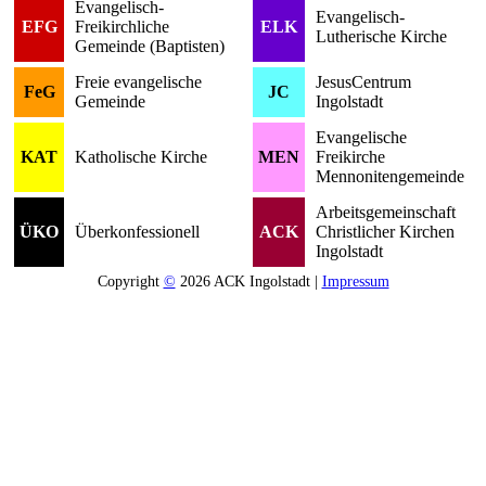
Evangelisch-
Evangelisch-
EFG
Freikirchliche
ELK
Lutherische Kirche
Gemeinde (Baptisten)
Freie evangelische
JesusCentrum
FeG
JC
Gemeinde
Ingolstadt
Evangelische
KAT
Katholische Kirche
MEN
Freikirche
Mennonitengemeinde
Arbeitsgemeinschaft
ÜKO
Überkonfessionell
ACK
Christlicher Kirchen
Ingolstadt
Copyright
©
2026 ACK Ingolstadt |
Impressum