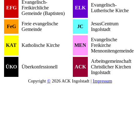
Evangelisch-
Evangelisch-
EFG
Freikirchliche
ELK
Lutherische Kirche
Gemeinde (Baptisten)
Freie evangelische
JesusCentrum
FeG
JC
Gemeinde
Ingolstadt
Evangelische
KAT
Katholische Kirche
MEN
Freikirche
Mennonitengemeinde
Arbeitsgemeinschaft
ÜKO
Überkonfessionell
ACK
Christlicher Kirchen
Ingolstadt
Copyright
©
2026 ACK Ingolstadt |
Impressum