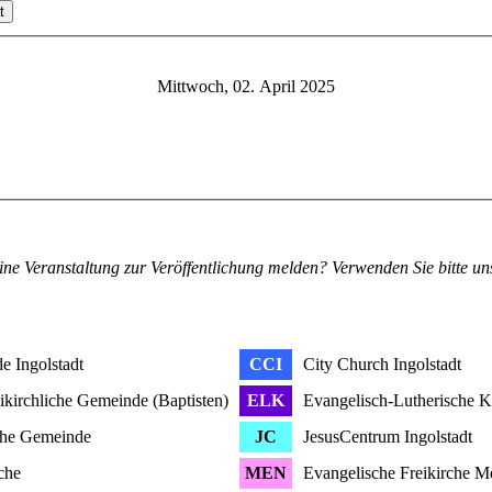
t
Mittwoch, 02. April 2025
ine Veranstaltung zur Veröffentlichung melden? Verwenden Sie bitte u
e Ingolstadt
CCI
City Church Ingolstadt
ikirchliche Gemeinde (Baptisten)
ELK
Evangelisch-Lutherische 
che Gemeinde
JC
JesusCentrum Ingolstadt
che
MEN
Evangelische Freikirche 