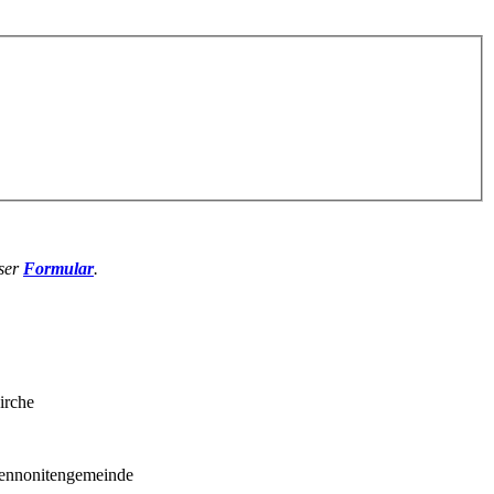
nser
Formular
.
Kirche
Mennonitengemeinde