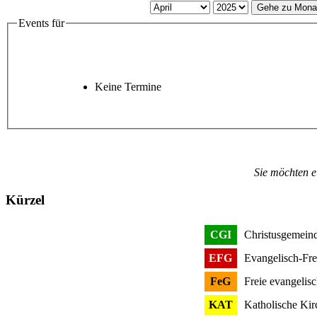
Gehe zu Mona
Events für
Keine Termine
Sie möchten e
Kürzel
CGI
Christusgemeind
EFG
Evangelisch-Fre
FeG
Freie evangelis
KAT
Katholische Kir