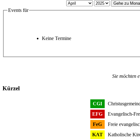
Gehe zu Mona
Events für
Keine Termine
Sie möchten e
Kürzel
CGI
Christusgemeind
EFG
Evangelisch-Fre
FeG
Freie evangelis
KAT
Katholische Kir