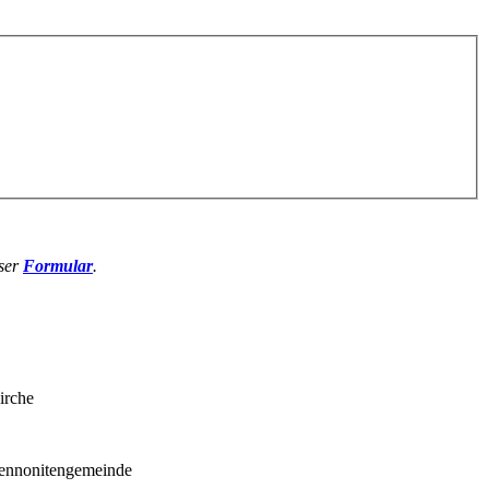
nser
Formular
.
Kirche
Mennonitengemeinde