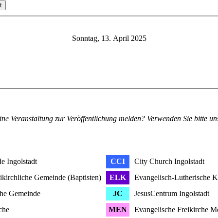
t
Sonntag, 13. April 2025
ine Veranstaltung zur Veröffentlichung melden? Verwenden Sie bitte u
e Ingolstadt
CCI
City Church Ingolstadt
ikirchliche Gemeinde (Baptisten)
ELK
Evangelisch-Lutherische 
che Gemeinde
JC
JesusCentrum Ingolstadt
che
MEN
Evangelische Freikirche 