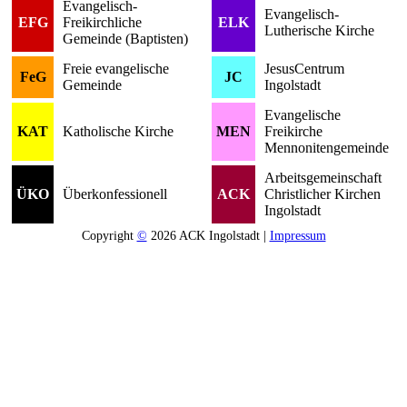
Evangelisch-
Evangelisch-
EFG
Freikirchliche
ELK
Lutherische Kirche
Gemeinde (Baptisten)
Freie evangelische
JesusCentrum
FeG
JC
Gemeinde
Ingolstadt
Evangelische
KAT
Katholische Kirche
MEN
Freikirche
Mennonitengemeinde
Arbeitsgemeinschaft
ÜKO
Überkonfessionell
ACK
Christlicher Kirchen
Ingolstadt
Copyright
©
2026 ACK Ingolstadt |
Impressum