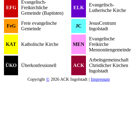
Evangelisch-
Evangelisch-
EFG
Freikirchliche
ELK
Lutherische Kirche
Gemeinde (Baptisten)
Freie evangelische
JesusCentrum
FeG
JC
Gemeinde
Ingolstadt
Evangelische
KAT
Katholische Kirche
MEN
Freikirche
Mennonitengemeinde
Arbeitsgemeinschaft
ÜKO
Überkonfessionell
ACK
Christlicher Kirchen
Ingolstadt
Copyright
©
2026 ACK Ingolstadt |
Impressum